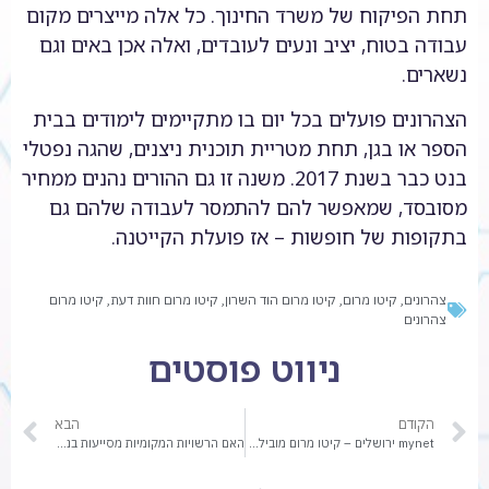
תחת הפיקוח של משרד החינוך. כל אלה מייצרים מקום
עבודה בטוח, יציב ונעים לעובדים, ואלה אכן באים וגם
נשארים.
הצהרונים פועלים בכל יום בו מתקיימים לימודים בבית
הספר או בגן, תחת מטריית תוכנית ניצנים, שהגה נפטלי
בנט כבר בשנת 2017. משנה זו גם ההורים נהנים ממחיר
מסובסד, שמאפשר להם להתמסר לעבודה שלהם גם
בתקופות של חופשות – אז פועלת הקייטנה.
צהרונים
,
קיטו מרום
,
קיטו מרום הוד השרון
,
קיטו מרום חוות דעת
,
קיטו מרום
צהרונים
ניווט פוסטים
הקודם
הבא
mynet ירושלים – קיטו מרום מובילה מהפכה בחינוך!
האם הרשויות המקומיות מסייעות בנושאי אלרגיה לילדי הצהרון? ראיון בלעדי של קיטו מרום לישראל היום