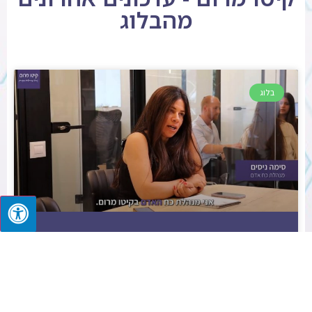
מהבלוג
בלוג
"היחס שאעניק לעובדים שלנו – זהו היחס שהילדים
יקבלו" | מנהלת כח האדם בקיטו מרום בוידאו – צפו
כעת
המשך קריאה »